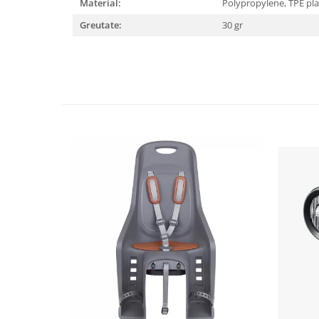
Material:
Polypropylene, TPE pla
Lanțuri
Greutate:
30 gr
Za conectare rapidă
Manete Schimbător, Frâna, Combo
Manete frână
Manete combo
Piese manete
Manete schimbător
Manșoane și ghidolină
Ghidolină
Accesorii
Manșoane
Pedale
Pinioane
Pipe
Roți