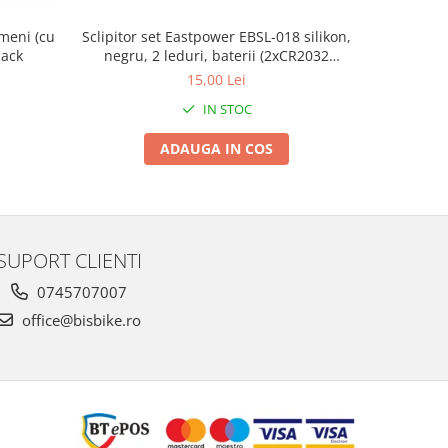
meni (cu
Sclipitor set Eastpower EBSL-018 silikon,
CHEIE PIN
lack
negru, 2 leduri, baterii (2xCR2032
L
incluse)
15,00 Lei
IN STOC
ADAUGA IN COS
SUPORT CLIENTI
0745707007
office@bisbike.ro