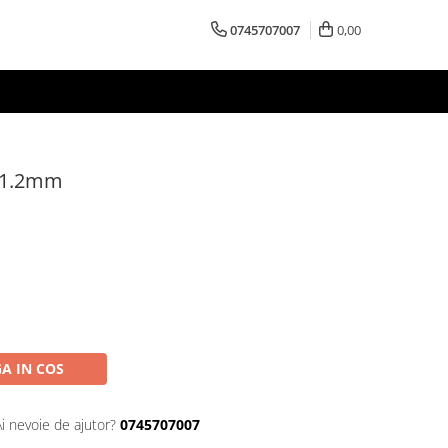
0745707007
0,00
 1.2mm
A IN COS
Ai nevoie de ajutor?
0745707007