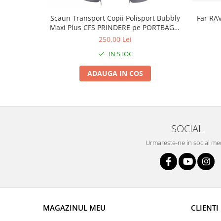
Roți spate
Set roți
Scaun Transport Copii Polisport Bubbly
Far RA
Accesorii roți
Maxi Plus CFS PRINDERE pe PORTBAGAJ
- Gri-Maro
250,00 Lei
Roți față
Schimbătoare
IN STOC
Schimbătoare față
ADAUGA IN COS
Schimbătoare spate
Piese schimbătoare
Șei
Tije sa
SOCIAL
Tije telescopice
Urmareste-ne in social me
Coliere tije șa
Manete tije telescopice
Piese tije sa
Tije fixe
Tubeless și soluții anti-pană
MAGAZINUL MEU
CLIENTI
Amortizoare spate