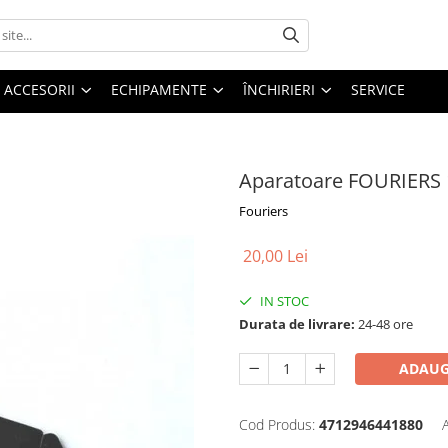
ACCESORII
ECHIPAMENTE
ÎNCHIRIERI
SERVICE
Aparatoare FOURIERS
Fouriers
20,00 Lei
IN STOC
Durata de livrare:
24-48 ore
ADAUG
Cod Produs:
4712946441880