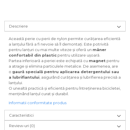
Za conectare rapidă
Manete Schimbător, Frâna,
Combo
Descriere
Manete frână
Manete combo
Această perie cu perii de nylon permite curățarea eficientă
Piese manete
a lanțului fără a fi nevoie să îl demontați. Este potrivită
Manete schimbător
pentru lanțuri cu mai multe viteze și oferă un
mâner
confortabil din plastic
pentru utilizare ușoară.
Manșoane și ghidolină
Partea inferioară a periei este echipată cu
magnet
pentru
Ghidolină
a atrage și elimina particulele metalice. De asemenea, are
o
gaură specială pentru aplicarea detergentului sau
Accesorii
a lubrifiantului
, asigurând curățarea și lubrifierea precisă a
Manșoane
lanțului.
Pedale
O unealtă practică și eficientă pentru întreținerea bicicletei,
menținând lanțul curat și durabil.
Pinioane
Informatii conformitate produs
Pipe
Roți
Caracteristici
Roți spate
Review-uri
(0)
Set roți