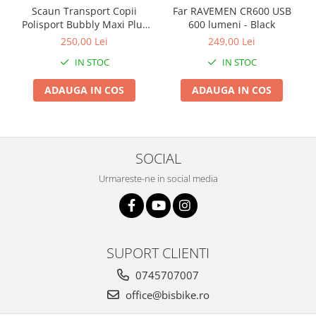
Scaun Transport Copii
Far RAVEMEN CR600 USB
Arcuri
Polisport Bubbly Maxi Plus
600 lumeni - Black
Groupset
CFS PRINDERE pe
250,00 Lei
249,00 Lei
PORTBAGAJ - Gri-Maro
IN STOC
IN STOC
ADAUGA IN COS
ADAUGA IN COS
SOCIAL
Urmareste-ne in social media
SUPORT CLIENTI
0745707007
office@bisbike.ro