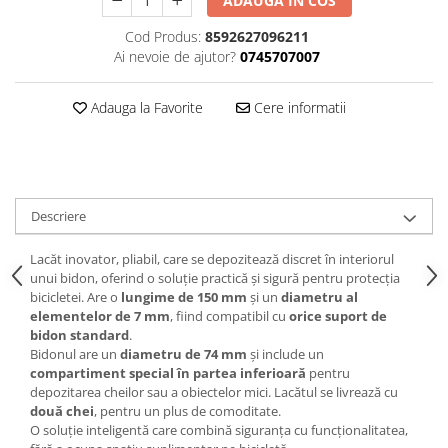
ADAUGA IN COS
Lanțuri
Cod Produs:
8592627096211
Za conectare rapidă
Ai nevoie de ajutor?
0745707007
Manete Schimbător, Frâna, Combo
Adauga la Favorite
Cere informatii
Manete frână
Manete combo
Piese manete
Manete schimbător
Descriere
Manșoane și ghidolină
Ghidolină
Lacăt inovator, pliabil, care se depozitează discret în interiorul
Accesorii
unui bidon, oferind o soluție practică și sigură pentru protecția
bicicletei. Are o
lungime de 150 mm
și un
diametru al
Manșoane
elementelor de 7 mm
, fiind compatibil cu
orice suport de
Pedale
bidon standard
.
Bidonul are un
diametru de 74 mm
și include un
Pinioane
compartiment special în partea inferioară
pentru
Pipe
depozitarea cheilor sau a obiectelor mici. Lacătul se livrează cu
două chei
, pentru un plus de comoditate.
Roți
O soluție inteligentă care combină siguranța cu funcționalitatea,