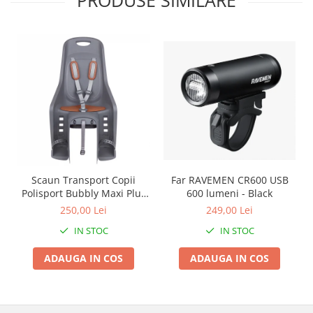
PRODUSE SIMILARE
Roți spate
Set roți
Accesorii roți
Roți față
Schimbătoare
Schimbătoare față
Schimbătoare spate
Piese schimbătoare
Șei
Tije sa
Scaun Transport Copii
Far RAVEMEN CR600 USB
Polisport Bubbly Maxi Plus
600 lumeni - Black
Tije telescopice
CFS PRINDERE pe
250,00 Lei
249,00 Lei
Coliere tije șa
PORTBAGAJ - Gri-Maro
Manete tije telescopice
IN STOC
IN STOC
Piese tije sa
ADAUGA IN COS
ADAUGA IN COS
Tije fixe
Tubeless și soluții anti-pană
Amortizoare spate