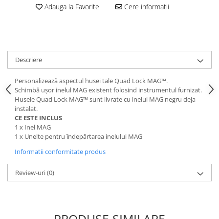
Adauga la Favorite
Cere informatii
Lanțuri
Za conectare rapidă
Manete Schimbător, Frâna, Combo
Manete frână
Descriere
Manete combo
Piese manete
Personalizează aspectul husei tale Quad Lock MAG™.
Schimbă ușor inelul MAG existent folosind instrumentul furnizat.
Manete schimbător
Husele Quad Lock MAG™ sunt livrate cu inelul MAG negru deja
Manșoane și ghidolină
instalat.
CE ESTE INCLUS
Ghidolină
1 x Inel MAG
Accesorii
1 x Unelte pentru îndepărtarea inelului MAG
Manșoane
Informatii conformitate produs
Pedale
Review-uri
(0)
Pinioane
Pipe
Roți